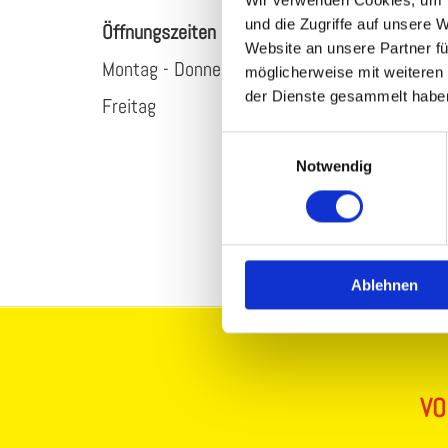
Wir verwenden Cookies, um I
und die Zugriffe auf unsere 
Öff­nungs­zei­ten
Website an unsere Partner fü
Mon­tag - Don­ners­tag
möglicherweise mit weiteren
der Dienste gesammelt habe
Frei­tag
Einwilligungsauswahl
Notwendig
Ablehnen
VO