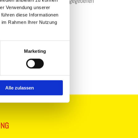
ng und Verarbeitung meiner eingegebenen
 Medien anbieten zu können
Anfrage zu. *
hrer Verwendung unserer
 führen diese Informationen
ie im Rahmen Ihrer Nutzung
Marketing
Alle zulassen
UNG