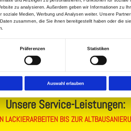
einer elektronischen Speicheru
nhalte und Anzeigen zu personalisieren, Funktionen für soziale
Daten zur Beantwortung meiner 
Website zu analysieren. Außerdem geben wir Informationen zu I
r soziale Medien, Werbung und Analysen weiter. Unsere Partner
08:00 - 16:30
 Daten zusammen, die Sie ihnen bereitgestellt haben oder die s
n.
08:00 - 12:30
Präferenzen
Statistiken
Auswahl erlauben
Unsere Service-Leistungen:
N LACKIERARBEITEN BIS ZUR ALTBAUSANIER