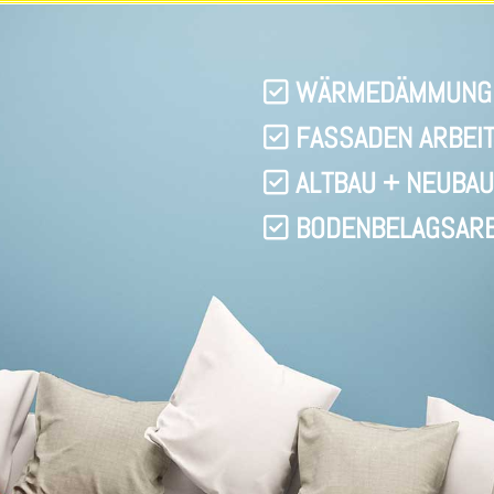
WÄRMEDÄMMUNG 

FASSADEN ARBEI

ALTBAU + NEUBAU

BODENBELAGSARB
