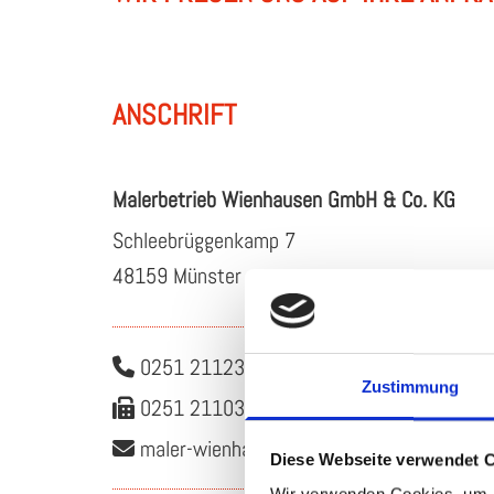
ANSCHRIFT
Ma­ler­be­trieb Wien­hau­sen GmbH & Co. KG
Schle­e­brüg­gen­kamp 7
48159 Müns­ter
0251 211235

Zustimmung
0251 211037

ma­ler-wien­hau­sen@​t-​online.​de

Diese Webseite verwendet 