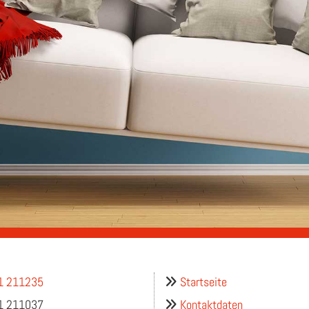
1 211235
Startseite

1 211037
Kontaktdaten
